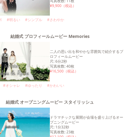
写真枚数
:
11
枚
¥
9,900
（税込）
ポ
#
明るい
#
シンプル
#
さわやか
結婚式 プロフィールムービー Memories
二人の思い出を和やかな雰囲気で紹介するプ
ロフィールムービー
尺
:
6分2秒
写真枚数
:
40
枚
¥
16,500
（税込）
#
オシャレ
#
ゆったり
#
かわいい
結婚式 オープニングムービー スタイリッシュ
ドラマチックな展開が会場を盛り上げるオー
プニングムービー
尺
:
1分32秒
写真枚数
:
23
枚
¥
12,100
（税込）