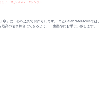
明るい
#
かわいい
#
シンプル
寧」に、心を込めてお作りします。 またCelebrateMovieでは、
を最高の晴れ舞台にできるよう、一生懸命にお手伝い致します。