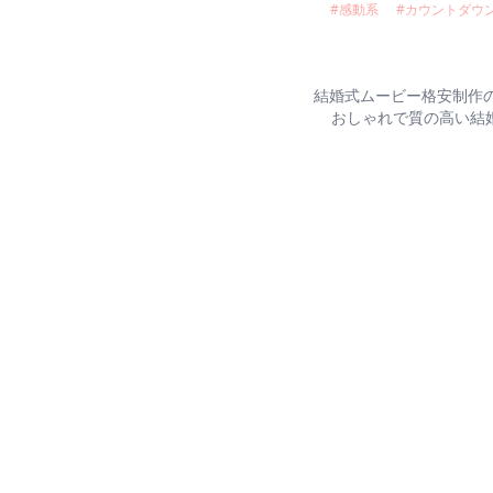
#
感動系
#
カウントダウ
結婚式ムービー格安制作のC
おしゃれで質の高い結