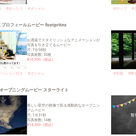
系
#
ゆったり
#
オシャレ
#
ポップ
#
 プロフィールムービー footpritns
お洒落でスタイリッシュなアニメーションが
写真を引き立てるムービー
尺
:
7分58秒
写真枚数
:
30
枚
¥
16,500
（税込）
メーション付き
#
オシャレ
#
和風
#
艶
 オープニングムービー スターライト
美しい星空の映像で彩る感動的なオープニン
グムービー
尺
:
1分31秒
写真枚数
:
14
枚
¥
14,300
（税込）