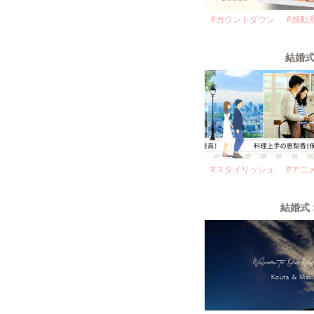
#
カウントダウン
#
感動
結婚式
#
スタイリッシュ
#
アニ
結婚式