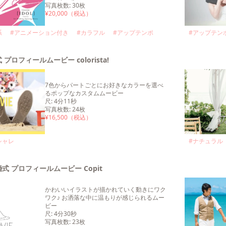
写真枚数
:
30
枚
¥
20,000
（税込）
系
#
アニメーション付き
#
カラフル
#
アップテンポ
#
アップテン
 プロフィールムービー colorista!
7色からパートごとにお好きなカラーを選べ
るポップなカスタムムービー
尺
:
4分11秒
写真枚数
:
24
枚
¥
16,500
（税込）
シャレ
#
ナチュラル
式 プロフィールムービー Copit
かわいいイラストが描かれていく動きにワク
ワク♪ お洒落な中に温もりが感じられるムー
ビー
尺
:
4分30秒
写真枚数
:
23
枚