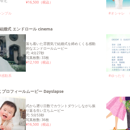
¥
16,500
（税込）
シンプル
#
オシャレ
結婚式 エンドロール cinema
落ち着いた雰囲気で結婚式を締めくくる感動
的なエンドロールムービー
尺
:
4分27秒
写真枚数
:
33
枚
¥
12,100
（税込）
#
感動系
#
ゆったり
 プロフィールムービー Dayslapse
式から遡り日数でカウントダウンしながら振
り返る生い立ちムービー
尺
:
5分53秒
写真枚数
:
36
枚
¥
16,500
（税込）