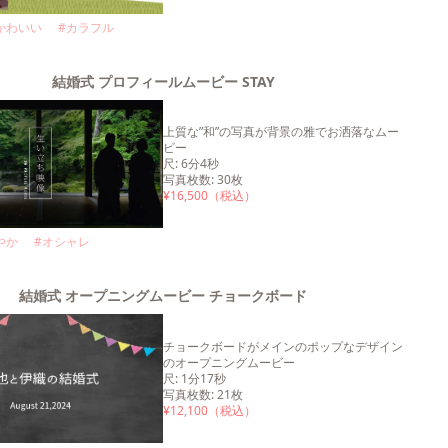
かわいい
#
カラフル
結婚式 プロフィールムービー STAY
上質な”和”の写真が背景の雅でお洒落なムー
ビー
尺
:
6分4秒
写真枚数
:
30
枚
¥
16,500
（税込）
やか
#
オシャレ
結婚式 オープニングムービー チョークボード
チョークボードがメインのポップなデザイン
のオープニングムービー
尺
:
1分17秒
写真枚数
:
21
枚
¥
12,100
（税込）