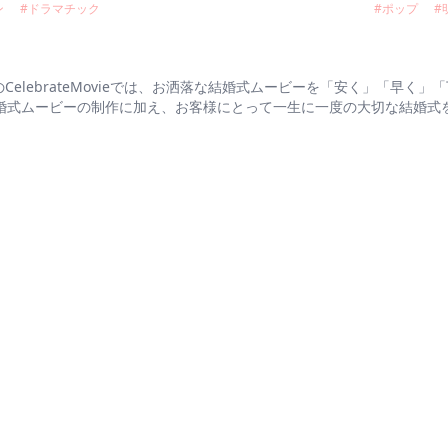
ン
#
ドラマチック
#
ポップ
#
elebrateMovieでは、お洒落な結婚式ムービーを「安く」「早く」「丁
婚式ムービーの制作に加え、お客様にとって一生に一度の大切な結婚式