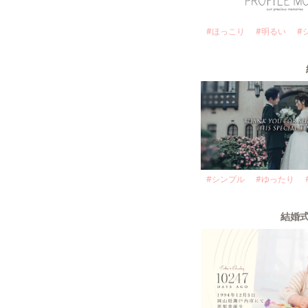
#
ほっこり
#
明るい
#
#
シンプル
#
ゆったり
結婚式