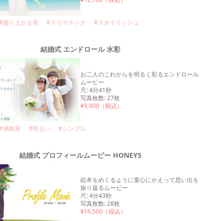
#
盛り上がる系
#
ドラマチック
#
スタイリッシュ
結婚式 エンドロール 水彩
お二人のこれからを明るく彩るエンドロール
ムービー
尺
:
4分41秒
写真枚数
:
27
枚
¥
9,900
（税込）
#
感動系
#
明るい
#
シンプル
結婚式 プロフィールムービー HONEYS
絵本をめくるように童心にかえって思い出を
振り返るムービー
尺
:
4分43秒
写真枚数
:
28
枚
¥
16,500
（税込）