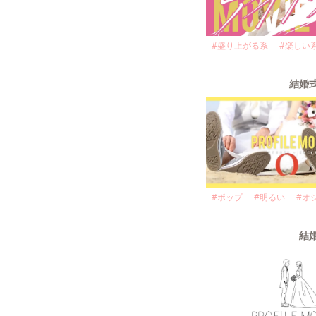
#
盛り上がる系
#
楽しい
結婚式
#
ポップ
#
明るい
#
オ
結婚