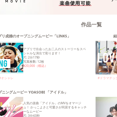
作品一覧
リ成婚のオープニングムービー「LINKS」
結
アプリで出会ったお二人のストーリーをスペ
シャルな演出で彩ります！
尺
:
2分17秒
写真枚数
:
12
枚
¥
20,000
（税込）
#
オシャレ
#
ドラマチッ
ニングムービー YOASOBI 「アイドル」
人気の楽曲「アイドル」のMVをオマージ
ュ！ かっこよさと可愛さが同居するキャッチ
ーなムービー
尺
:
3分43秒