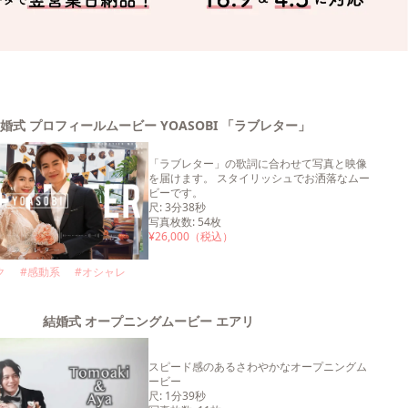
婚式 プロフィールムービー YOASOBI 「ラブレター」
「ラブレター」の歌詞に合わせて写真と映像
を届けます。 スタイリッシュでお洒落なムー
ビーです。
尺
:
3分38秒
写真枚数
:
54
枚
¥
26,000
（税込）
ク
#
感動系
#
オシャレ
結婚式 オープニングムービー エアリ
スピード感のあるさわやかなオープニングム
ービー
尺
:
1分39秒