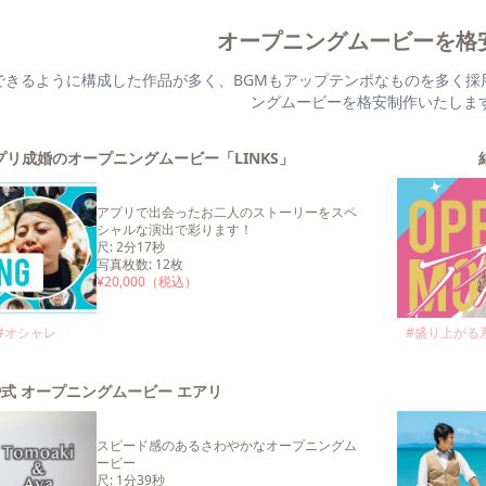
オープニングムービーを格
できるように構成した作品が多く、BGMもアップテンポなものを多く採
ングムービーを格安制作いたしま
リ成婚のオープニングムービー「LINKS」
アプリで出会ったお二人のストーリーをスペ
シャルな演出で彩ります！
尺
:
2分17秒
写真枚数
:
12
枚
¥
20,000
（税込）
#
オシャレ
#
盛り上がる
式 オープニングムービー エアリ
スピード感のあるさわやかなオープニングム
ービー
尺
:
1分39秒