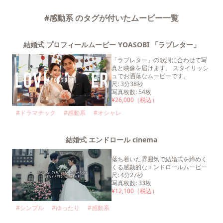
#感動系 のタグが付いたムービー一覧
結婚式 プロフィールムービー YOASOBI 「ラブレター」
「ラブレター」の歌詞に合わせて写
真と映像を届けます。 スタイリッシ
ュでお洒落なムービーです。
尺
:
3分38秒
写真枚数
:
54
枚
¥
26,000
（税込）
#
ドラマチック
#
感動系
#
オシャレ
結婚式 エンドロール cinema
落ち着いた雰囲気で結婚式を締めく
くる感動的なエンドロールムービー
尺
:
4分27秒
写真枚数
:
33
枚
¥
12,100
（税込）
#
シンプル
#
ゆったり
#
感動系