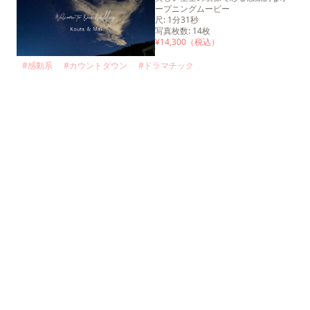
ープニングムービー
尺
:
1分31秒
写真枚数
:
14
枚
¥
14,300
（税込）
#
感動系
#
カウントダウン
#
ドラマチック