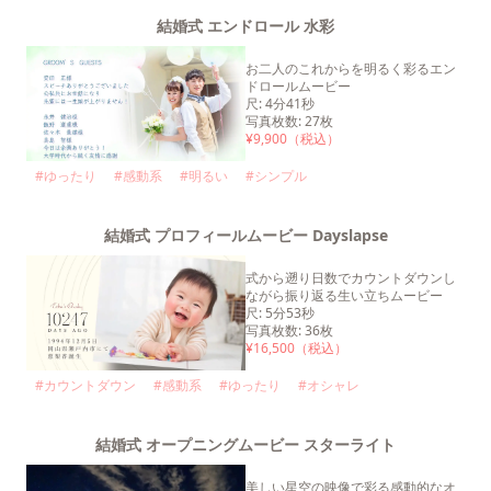
結婚式 エンドロール 水彩
お二人のこれからを明るく彩るエン
ドロールムービー
尺
:
4分41秒
写真枚数
:
27
枚
¥
9,900
（税込）
#
ゆったり
#
感動系
#
明るい
#
シンプル
結婚式 プロフィールムービー Dayslapse
式から遡り日数でカウントダウンし
ながら振り返る生い立ちムービー
尺
:
5分53秒
写真枚数
:
36
枚
¥
16,500
（税込）
#
カウントダウン
#
感動系
#
ゆったり
#
オシャレ
結婚式 オープニングムービー スターライト
美しい星空の映像で彩る感動的なオ